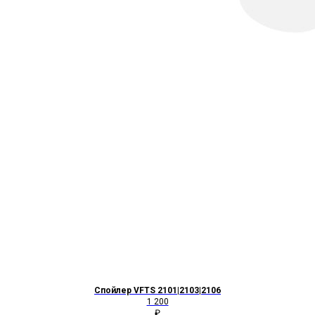
Спойлер VFTS 2101|2103|2106
1 200
₽