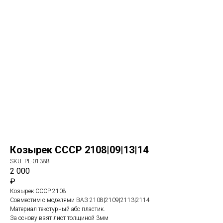
Козырек СССР 2108|09|13|14
SKU:
PL-01388
2 000
₽
Козырек СССР 2108
Совместим с моделями ВАЗ 2108|2109|2113|2114
Материал текстурный абс пластик.
За основу взят лист толщиной 3мм