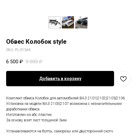
Обвес Колобок style
SKU:
PL-01346
6 500
₽
9 000
₽
Добавить в корзину
Комплект обвеса Колобок для автомобилей ВАЗ 2101|2102|2103|2106.
Установка на модели ВАЗ 2105|2107 возможна с незначительными
доработками обвеса.
Изготовлен из абс пластик.
За основу взят лист толщиной 3мм
Устанавливаются на болты, саморезы или двусторонний скотч.