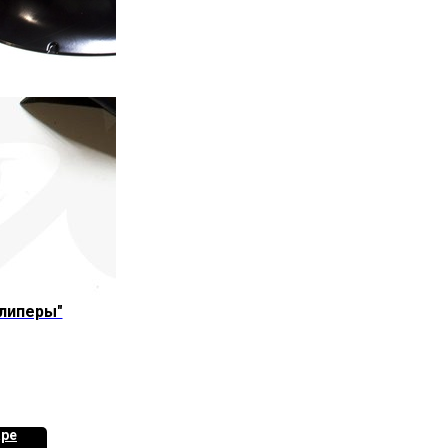
липеры"
аре