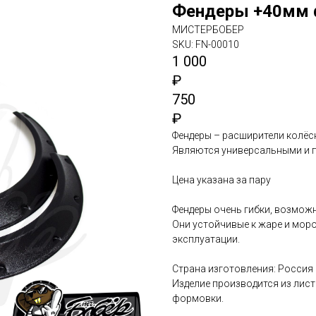
Фендеры +40мм 
МИСТЕРБОБЕР
SKU:
FN-00010
1 000
₽
750
₽
Фендеры – расширители колёс
Являются универсальными и 
Цена указана за пару
Фендеры очень гибки, возмож
Они устойчивые к жаре и моро
эксплуатации.
Страна изготовления: Россия
Изделие производится из лист
формовки.