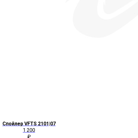
Спойлер VFTS 2101|07
1 200
₽