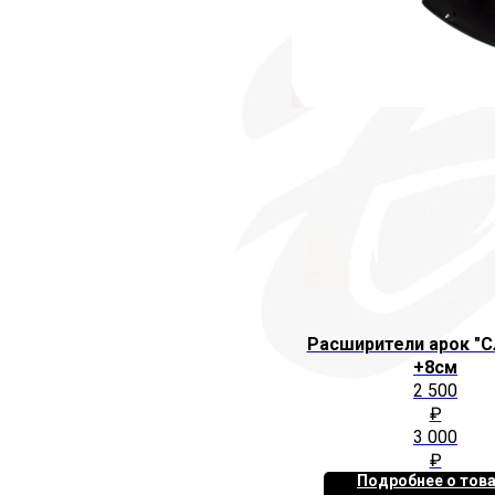
Расширители арок "С
+8см
2 500
₽
3 000
₽
Подробнее о тов